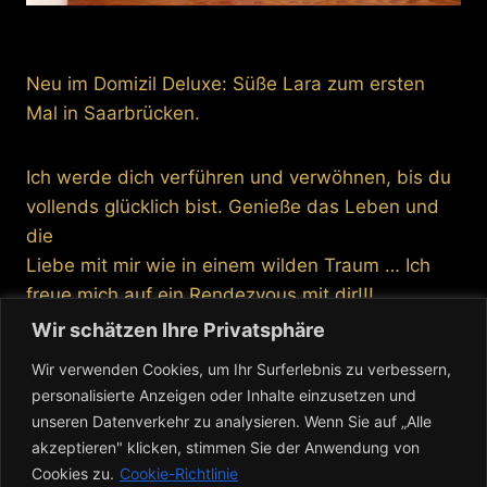
Neu im Domizil Deluxe: Süße Lara zum ersten
Mal in Saarbrücken.
Ich werde dich verführen und verwöhnen, bis du
vollends glücklich bist. Genieße das Leben und
die
Liebe mit mir wie in einem wilden Traum … Ich
freue mich auf ein Rendezvous mit dir!!!
Wir schätzen Ihre Privatsphäre
Ich bin 39 Jahre alt, 170cm groß, hab 75 D,
Wir verwenden Cookies, um Ihr Surferlebnis zu verbessern,
Konfetion 36, Schuhgröße 39, blonde, kurze
personalisierte Anzeigen oder Inhalte einzusetzen und
Haarte, wiege 58 kg und bin total rasiert. Ich
unseren Datenverkehr zu analysieren. Wenn Sie auf „Alle
spreche deutsch, englisch und spanisch.
akzeptieren" klicken, stimmen Sie der Anwendung von
Cookies zu.
Cookie-Richtlinie