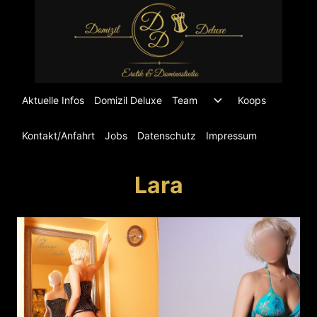
Zum
Inhalt
springen
Untermenü
Aktuelle Infos
Domizil Deluxe
Team
Koops
umschalten
Kontakt/Anfahrt
Jobs
Datenschutz
Impressum
Lara